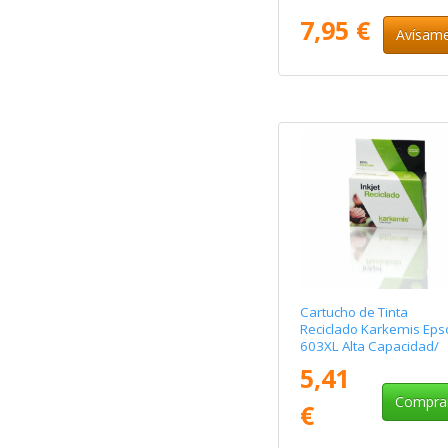
Negro
7,95 €
Avísam
Cartucho de Tinta
Reciclado Karkemis Eps
603XL Alta Capacidad/
Magenta
5,41
Compra
€