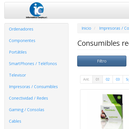
Inicio
Impresoras / C
Ordenadores
Componentes
Consumibles re
Portátiles
Filtro
SmartPhones / Teléfonos
Televisor
Ant.
01
02
03
Si
Impresoras / Consumibles
Conectividad / Redes
Gaming / Consolas
Cables