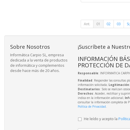
Ant.
01
02
03
Si
Sobre Nosotros
¡Suscríbete a Nuestr
Informática Carpio SL, empresa
INFORMACIÓN BÁS
dedicada a la venta de productos
PROTECCIÓN DE D
de informática y complementos
desde hace más de 20 años.
Responsable
: INFORMATICA CARPIO
Finalidad
: Responder las consultas pl
información solicitada;
Legitimación
Destinatarios
: Solo se realizan cesio
Derechos
: Acceder, rectificar y supri
indica en la información adicional;
Inf
consultar la información completa de P
Política de Privacidad
.
He leído y acepto la
Polític