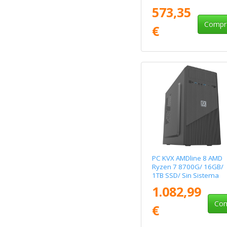
Operativo
573,35
Compr
€
PC KVX AMDline 8 AMD
Ryzen 7 8700G/ 16GB/
1TB SSD/ Sin Sistema
Operativo
1.082,99
Com
€