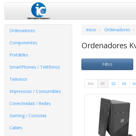
Inicio
Ordenadores
Ordenadores
Componentes
Ordenadores K
Portátiles
Filtro
SmartPhones / Teléfonos
Televisor
Ant.
01
02
03
0
Impresoras / Consumibles
Conectividad / Redes
Gaming / Consolas
Cables