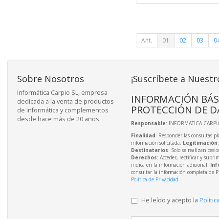
Ant.
01
02
03
0
Sobre Nosotros
¡Suscríbete a Nuestr
Informática Carpio SL, empresa
INFORMACIÓN BÁS
dedicada a la venta de productos
PROTECCIÓN DE D
de informática y complementos
desde hace más de 20 años.
Responsable
: INFORMATICA CARPIO
Finalidad
: Responder las consultas pl
información solicitada;
Legitimación
Destinatarios
: Solo se realizan cesio
Derechos
: Acceder, rectificar y supri
indica en la información adicional;
Inf
consultar la información completa de P
Política de Privacidad
.
He leído y acepto la
Polític