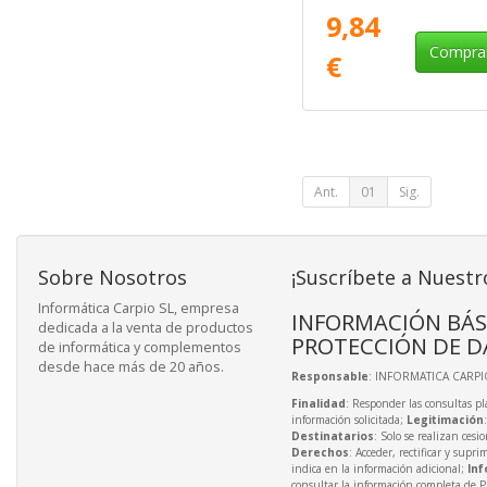
Humidity Monitor 3 Mini
9,84
Compra
€
Ant.
01
Sig.
Sobre Nosotros
¡Suscríbete a Nuestr
Informática Carpio SL, empresa
INFORMACIÓN BÁS
dedicada a la venta de productos
PROTECCIÓN DE D
de informática y complementos
desde hace más de 20 años.
Responsable
: INFORMATICA CARPIO
Finalidad
: Responder las consultas pl
información solicitada;
Legitimación
Destinatarios
: Solo se realizan cesio
Derechos
: Acceder, rectificar y supri
indica en la información adicional;
Inf
consultar la información completa de P