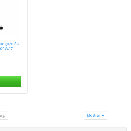
rbegozo RU
500W/ 7
Sig.
Mostrar