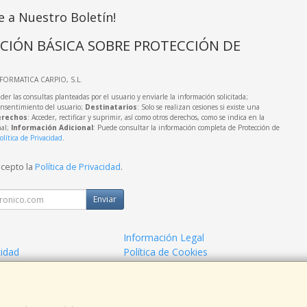
e a Nuestro Boletín!
CIÓN BÁSICA SOBRE PROTECCIÓN DE
NFORMATICA CARPIO, S.L.
der las consultas planteadas por el usuario y enviarle la información solicitada;
onsentimiento del usuario;
Destinatarios
: Solo se realizan cesiones si existe una
rechos
: Acceder, rectificar y suprimir, así como otros derechos, como se indica en la
nal;
Información Adicional
: Puede consultar la información completa de Protección de
olítica de Privacidad
.
acepto la
Política de Privacidad
.
Enviar
Información Legal
cidad
Política de Cookies
de Compra
Formas de Pago