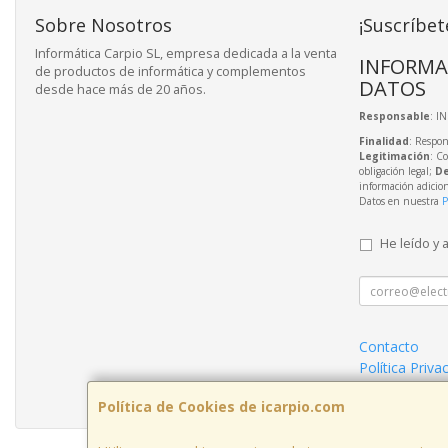
Sobre Nosotros
¡Suscríbet
Informática Carpio SL, empresa dedicada a la venta
INFORMA
de productos de informática y complementos
DATOS
desde hace más de 20 años.
Responsable
: I
Finalidad
: Respon
Legitimación
: C
obligación legal;
De
información adicio
Datos en nuestra
P
He leído y 
Contacto
Política Priva
Condiciones 
Política de Cookies de icarpio.com