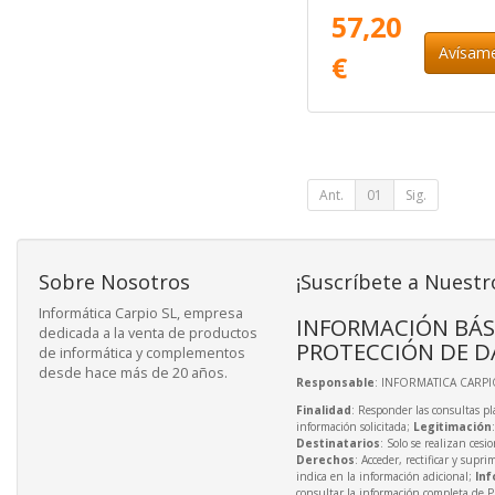
57,20
Avísam
€
Ant.
01
Sig.
Sobre Nosotros
¡Suscríbete a Nuestr
Informática Carpio SL, empresa
INFORMACIÓN BÁS
dedicada a la venta de productos
PROTECCIÓN DE D
de informática y complementos
desde hace más de 20 años.
Responsable
: INFORMATICA CARPIO
Finalidad
: Responder las consultas pl
información solicitada;
Legitimación
Destinatarios
: Solo se realizan cesio
Derechos
: Acceder, rectificar y supri
indica en la información adicional;
Inf
consultar la información completa de P