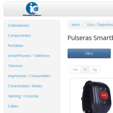
Inicio
Ocio / Deportes
Ordenadores
Componentes
Pulseras Smar
Portátiles
Filtro
SmartPhones / Teléfonos
Televisor
Ant.
01
Sig.
Impresoras / Consumibles
Conectividad / Redes
Gaming / Consolas
Cables