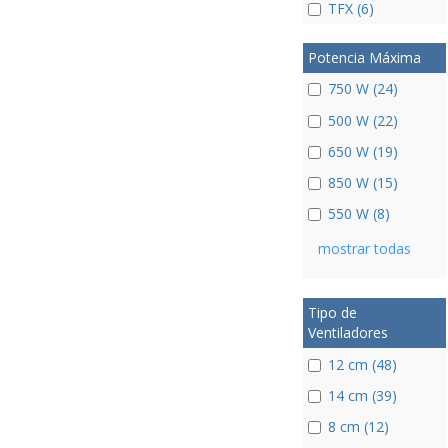
TFX (6)
Potencia Máxima
750 W (24)
500 W (22)
650 W (19)
850 W (15)
550 W (8)
mostrar todas
Tipo de
Ventiladores
12 cm (48)
14 cm (39)
8 cm (12)