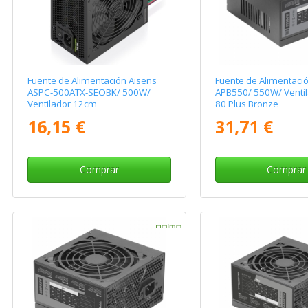
Fuente de Alimentación Aisens
Fuente de Alimentaci
ASPC-500ATX-SEOBK/ 500W/
APB550/ 550W/ Venti
Ventilador 12cm
80 Plus Bronze
16,15 €
31,71 €
Comprar
Comprar