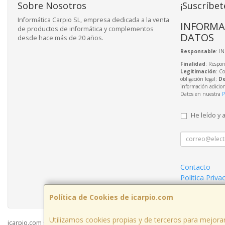
Sobre Nosotros
¡Suscríbet
Informática Carpio SL, empresa dedicada a la venta
INFORMA
de productos de informática y complementos
DATOS
desde hace más de 20 años.
Responsable
: I
Finalidad
: Respon
Legitimación
: C
obligación legal;
De
información adicio
Datos en nuestra
P
He leído y 
Contacto
Política Priva
Condiciones 
Política de Cookies de icarpio.com
Utilizamos cookies propias y de terceros para mejorar
icarpio.com © 2026