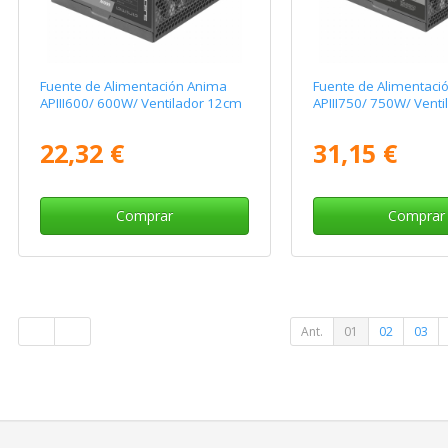
Fuente de Alimentación Anima
Fuente de Alimentaci
APIII600/ 600W/ Ventilador 12cm
APIII750/ 750W/ Vent
22,32 €
31,15 €
Comprar
Comprar
Ant.
01
02
03