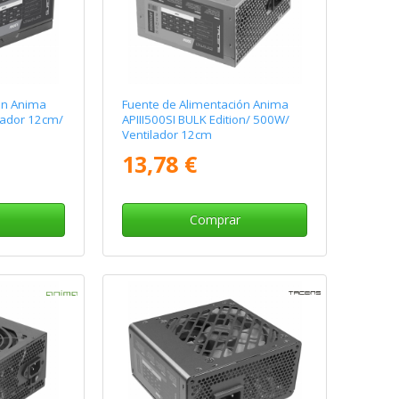
ón Anima
Fuente de Alimentación Anima
lador 12cm/
APIII500SI BULK Edition/ 500W/
Ventilador 12cm
13,78 €
Comprar