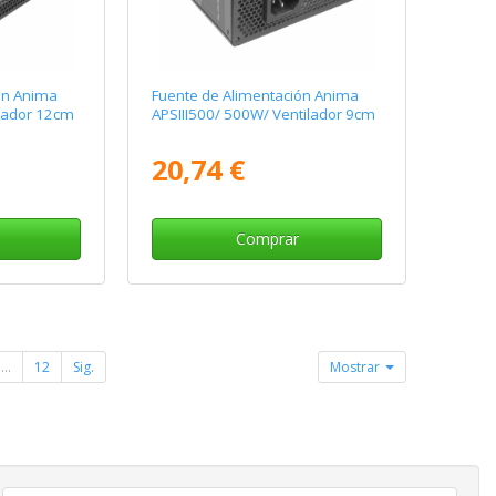
ón Anima
Fuente de Alimentación Anima
ilador 12cm
APSIII500/ 500W/ Ventilador 9cm
20,74 €
Comprar
...
12
Sig.
Mostrar