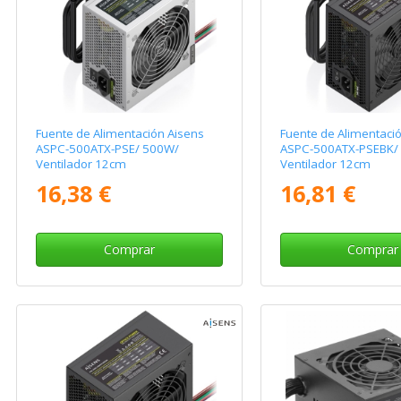
Fuente de Alimentación Aisens
Fuente de Alimentaci
ASPC-500ATX-PSE/ 500W/
ASPC-500ATX-PSEBK/
Ventilador 12cm
Ventilador 12cm
16,38 €
16,81 €
Comprar
Comprar