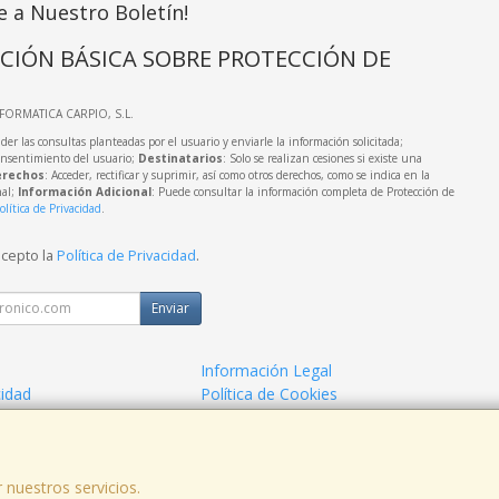
e a Nuestro Boletín!
CIÓN BÁSICA SOBRE PROTECCIÓN DE
NFORMATICA CARPIO, S.L.
der las consultas planteadas por el usuario y enviarle la información solicitada;
onsentimiento del usuario;
Destinatarios
: Solo se realizan cesiones si existe una
rechos
: Acceder, rectificar y suprimir, así como otros derechos, como se indica en la
nal;
Información Adicional
: Puede consultar la información completa de Protección de
olítica de Privacidad
.
acepto la
Política de Privacidad
.
Enviar
Información Legal
cidad
Política de Cookies
de Compra
Formas de Pago
 nuestros servicios.