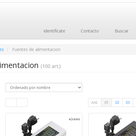
Identifícate
Contacto
Buscar
es
Fuentes de alimentacion
limentacion
(100 art.)
Ant.
01
02
03