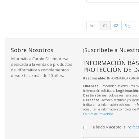
Ant.
01
02
Sig.
Sobre Nosotros
¡Suscríbete a Nuestr
Informática Carpio SL, empresa
INFORMACIÓN BÁS
dedicada a la venta de productos
PROTECCIÓN DE D
de informática y complementos
desde hace más de 20 años.
Responsable
: INFORMATICA CARPIO
Finalidad
: Responder las consultas pl
información solicitada;
Legitimación
Destinatarios
: Solo se realizan cesio
Derechos
: Acceder, rectificar y supri
indica en la información adicional;
Inf
consultar la información completa de P
Política de Privacidad
.
He leído y acepto la
Polític