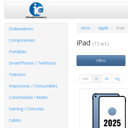
Inicio
Apple
iPad
Ordenadores
Componentes
iPad
(13 art.)
Portátiles
Filtro
SmartPhones / Teléfonos
Televisor
Ant.
01
02
Sig.
Impresoras / Consumibles
Conectividad / Redes
Gaming / Consolas
Cables