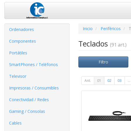
Inicio
Periféricos
T
Ordenadores
Componentes
Teclados
(91 art.)
Portátiles
Filtro
SmartPhones / Teléfonos
Televisor
Ant.
01
02
03
...
Impresoras / Consumibles
Conectividad / Redes
Gaming / Consolas
Cables