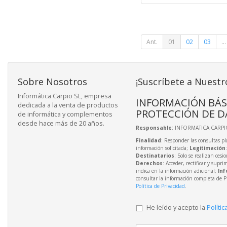
Ant.
01
02
03
...
Sobre Nosotros
¡Suscríbete a Nuestr
Informática Carpio SL, empresa
INFORMACIÓN BÁS
dedicada a la venta de productos
PROTECCIÓN DE D
de informática y complementos
desde hace más de 20 años.
Responsable
: INFORMATICA CARPIO
Finalidad
: Responder las consultas pl
información solicitada;
Legitimación
Destinatarios
: Solo se realizan cesio
Derechos
: Acceder, rectificar y supri
indica en la información adicional;
Inf
consultar la información completa de P
Política de Privacidad
.
He leído y acepto la
Polític