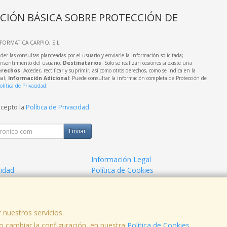
CIÓN BÁSICA SOBRE PROTECCIÓN DE
NFORMATICA CARPIO, S.L.
der las consultas planteadas por el usuario y enviarle la información solicitada;
onsentimiento del usuario;
Destinatarios
: Solo se realizan cesiones si existe una
rechos
: Acceder, rectificar y suprimir, así como otros derechos, como se indica en la
nal;
Información Adicional
: Puede consultar la información completa de Protección de
olítica de Privacidad
.
acepto la
Política de Privacidad
.
Enviar
Información Legal
cidad
Política de Cookies
de Compra
Formas de Pago
 nuestros servicios.
 cambiar la configuración, en nuestra
Política de Cookies
.
, , , , España. - C.I.F.: B62905492 - Tfno: