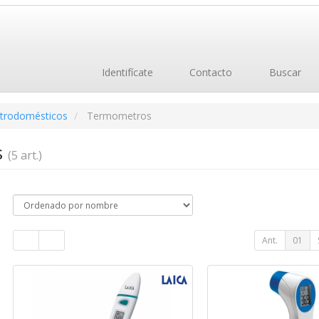
Identifícate
Contacto
Buscar
ctrodomésticos
Termometros
s
(5 art.)
Ant.
01