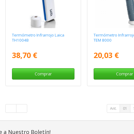
Termómetro Infrarrojo Laica
Termómetro Infrarro
TH1004B
TEM 8000
38,70 €
20,03 €
Comprar
Comprar
Ant.
01
e a Nuestro Boletín!