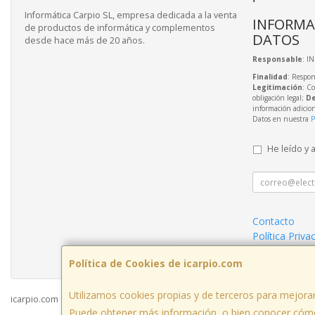
Informática Carpio SL, empresa dedicada a la venta
INFORMA
de productos de informática y complementos
DATOS
desde hace más de 20 años.
Responsable
: I
Finalidad
: Respon
Legitimación
: C
obligación legal;
De
información adicio
Datos en nuestra
P
He leído y 
Contacto
Política Priva
Condiciones 
Política de Cookies de icarpio.com
Utilizamos cookies propias y de terceros para mejorar
icarpio.com © 2026
Puede obtener más información, o bien conocer cómo