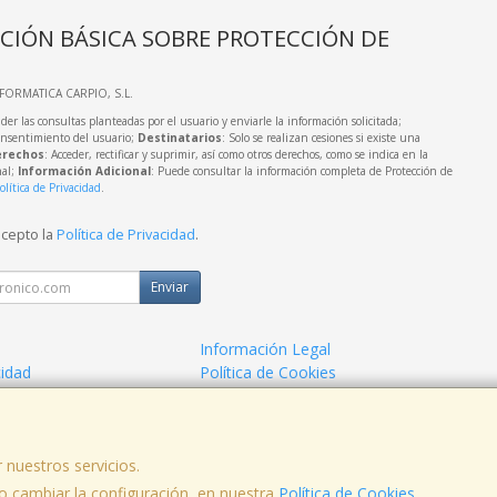
CIÓN BÁSICA SOBRE PROTECCIÓN DE
NFORMATICA CARPIO, S.L.
der las consultas planteadas por el usuario y enviarle la información solicitada;
onsentimiento del usuario;
Destinatarios
: Solo se realizan cesiones si existe una
rechos
: Acceder, rectificar y suprimir, así como otros derechos, como se indica en la
nal;
Información Adicional
: Puede consultar la información completa de Protección de
olítica de Privacidad
.
acepto la
Política de Privacidad
.
Enviar
Información Legal
cidad
Política de Cookies
de Compra
Formas de Pago
 nuestros servicios.
 cambiar la configuración, en nuestra
Política de Cookies
.
, , , , España. - C.I.F.: B62905492 - Tfno: