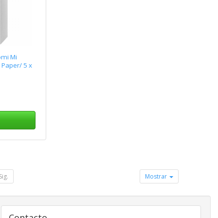
omi Mi
 Paper/ 5 x
Sig.
Mostrar
Contacto