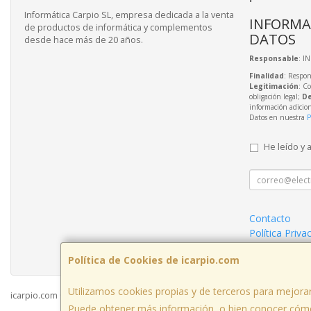
Informática Carpio SL, empresa dedicada a la venta
INFORMA
de productos de informática y complementos
DATOS
desde hace más de 20 años.
Responsable
: I
Finalidad
: Respon
Legitimación
: C
obligación legal;
De
información adicio
Datos en nuestra
P
He leído y 
Contacto
Política Priva
Condiciones 
Política de Cookies de icarpio.com
Utilizamos cookies propias y de terceros para mejorar
icarpio.com © 2026
Puede obtener más información, o bien conocer cómo