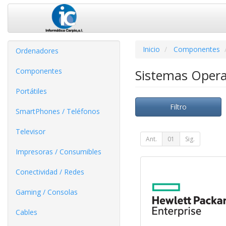
Inicio
Componentes
Ordenadores
Componentes
Sistemas Oper
Portátiles
Filtro
SmartPhones / Teléfonos
Televisor
Ant.
01
Sig.
Impresoras / Consumibles
Conectividad / Redes
Gaming / Consolas
Cables