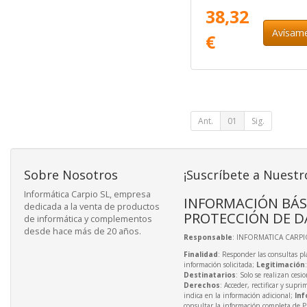
1 Usuario
38,32
Avísam
€
Ant.
01
Sig.
Sobre Nosotros
¡Suscríbete a Nuestr
Informática Carpio SL, empresa
INFORMACIÓN BÁS
dedicada a la venta de productos
PROTECCIÓN DE D
de informática y complementos
desde hace más de 20 años.
Responsable
: INFORMATICA CARPIO
Finalidad
: Responder las consultas pl
información solicitada;
Legitimación
Destinatarios
: Solo se realizan cesio
Derechos
: Acceder, rectificar y supri
indica en la información adicional;
Inf
consultar la información completa de P